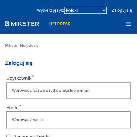
Przejdź
do
Wybierz język:
Zaloguj się
treści
HELPDESK
Mikster Helpdesk
Zaloguj się
*
Formularz logowania
Użytkownik
*
Hasło
Zapamiętaj mnie