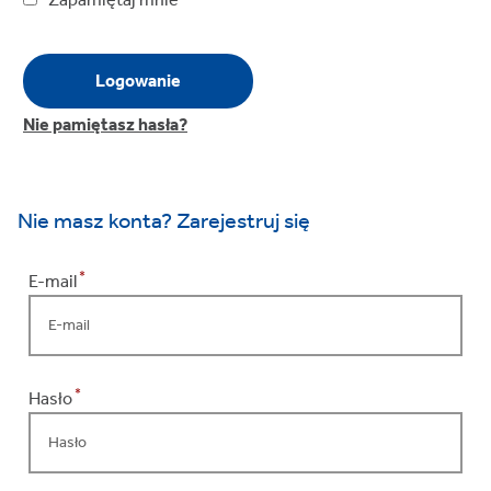
Nie pamiętasz hasła?
Nie masz konta? Zarejestruj się
Formularz rejestracji
*
E-mail
Formularz rejestracji
*
Hasło