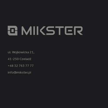
_ga_PVK1TDP9EE
ul. Wojkowicka 21,
41-250 Czeladź
+48 32 763 77 77
info@mikster.pl