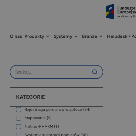
O nas
Produkty
Systemy
Branże
Helpdesk / P
P
r
z
Szukaj na stronie
e
j
d
ź
Kategorie
d
KATEGORIE
o
t
Rejestracja pomiarów w aptece (24)
r
Mapowanie (5)
e
ś
Netino-PHARM (1)
c
Systemy rejestracji pomiarów (36)