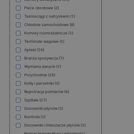
P
NAZWA
Piece obrotowe (2)
/
Taśmociągi z natryskiem (1)
_GRECAPTCHA
G
Chłodnie samochodowe (8)
L
w
Komory rozmrażalnicze (1)
e
Terminale wagowe (1)
Apteki (26)
Branża spożywcza (7)
Wymiana danych (1)
Przychodnie (26)
Kotły i parzelniki (5)
NAZWA
Rejestracja pomiarów (6)
Szpitale (27)
Dozowniki płynów (1)
Kontrola (1)
Dozowniki i mieszacze płynów (1)
_ga_06NYCNY72X
Pomiar temperatury i wilgotności