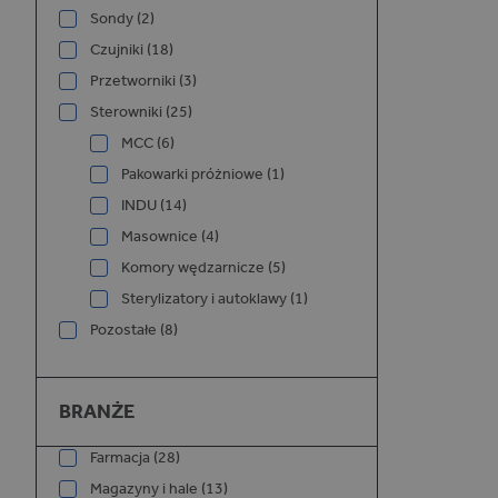
Sondy (2)
Czujniki (18)
Przetworniki (3)
Sterowniki (25)
MCC (6)
Pakowarki próżniowe (1)
INDU (14)
Masownice (4)
Komory wędzarnicze (5)
Sterylizatory i autoklawy (1)
Pozostałe (8)
Branże
BRANŻE
Farmacja (28)
Magazyny i hale (13)