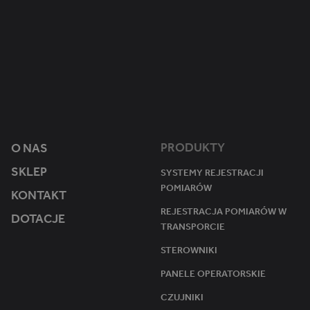
.
1
Ten plik cookie jest używany przez Google Analytics do utrzymywania s
m
ro
ik
k 1
st
mi
e
esi
r.
ąc
e
u
PRODUKTY
O NAS
SKLEP
SYSTEMY REJESTRACJI
POMIARÓW
KONTAKT
REJESTRACJA POMIARÓW W
DOTACJE
TRANSPORCIE
STEROWNIKI
PANELE OPERATORSKIE
CZUJNIKI