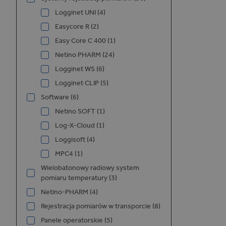
i
Logginet UNI (4)
Easycore R (2)
Easy Core C 400 (1)
Netino PHARM (24)
Logginet WS (6)
Logginet CLIP (5)
Software (6)
Netino SOFT (1)
Log-X-Cloud (1)
Loggisoft (4)
MPC4 (1)
Wielobatonowy radiowy system
pomiaru temperatury (3)
Netino-PHARM (4)
Rejestracja pomiarów w transporcie (8)
Panele operatorskie (5)