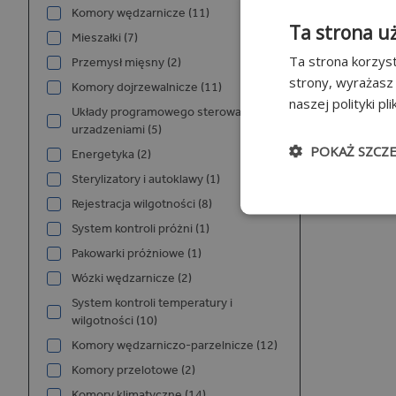
Komory wędzarnicze (11)
Ta strona u
Mieszałki (7)
Ta strona korzyst
Przemysł mięsny (2)
strony, wyrażasz
Komory dojrzewalnicze (11)
naszej polityki pl
Układy programowego sterowania
urzadzeniami (5)
POKAŻ SZCZ
Energetyka (2)
Sterylizatory i autoklawy (1)
Niezbędn
Rejestracja wilgotności (8)
System kontroli próżni (1)
Pakowarki próżniowe (1)
Wózki wędzarnicze (2)
System kontroli temperatury i
wilgotności (10)
Komory wędzarniczo-parzelnicze (12)
Niezbędne pliki cook
Komory przelotowe (2)
użytkownika i zarzą
Komory klimatyczne (14)