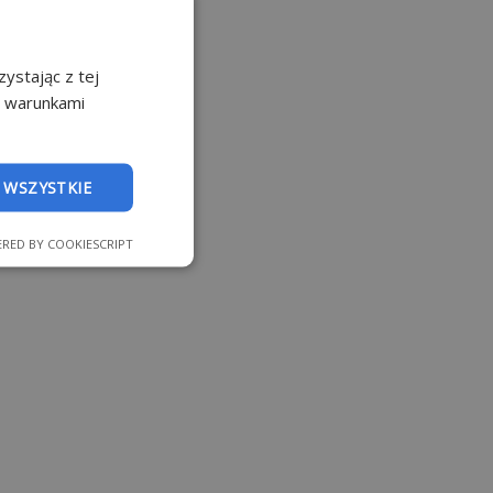
ystając z tej
z warunkami
 WSZYSTKIE
RED BY COOKIESCRIPT
nkcjonalność
 logowanie
strony internetowej.