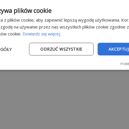
żywa plików cookie
a z plików cookie, aby zapewnić lepszą wygodę użytkowania. Korz
 zgodę na używanie przez nas wszystkich plików cookie zgodnie 
ików cookie.
Dowiedz się więcej
EGÓŁY
ODRZUĆ WSZYSTKIE
AKCEPTUJ
POWE
e
Wydajność
Targetowanie
Fu
Niezbędne
Wydajność
Targetowanie
Funkcjonalność
ie umożliwiają korzystanie z podstawowych funkcji strony internetowej, takich jak
dzanie kontem. Bez niezbędnych plików cookie nie można prawidłowo korzystać ze 