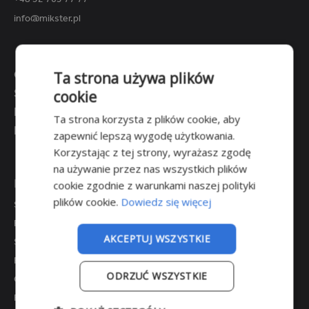
info@mikster.pl
POWIĘKSZ
O NAS
Ta strona używa plików
STEROWNIK
INDU IMAX
510 MAS
SKLEP
cookie
KONTAKT
Ta strona korzysta z plików cookie, aby
Panele operatorskie INDU iMAX
DOTACJE
zapewnić lepszą wygodę użytkowania.
Korzystając z tej strony, wyrażasz zgodę
Sterownik
INDU iMAX 510 MAS —
przeznaczony do
automatycznego sterowania procesem masowania
na używanie przez nas wszystkich plików
w masownicach próżniowych.
PRODUKTY
cookie zgodnie z warunkami naszej polityki
plików cookie.
Dowiedz się więcej
SYSTEMY REJESTRACJI POMIARÓW
Kompaktowe urządzenie typu All-in-One,
REJESTRACJA POMIARÓW W TRANSPORCIE
integrujące w sobie funkcje:
AKCEPTUJ WSZYSTKIE
STEROWNIKI
– sterownika
PANELE OPERATORSKIE
ODRZUĆ WSZYSTKIE
CZUJNIKI
– dotykowego panelu operatorskiego
POZOSTAŁE PRODUKTY
rozbudowanego o opcje komunikacyjne