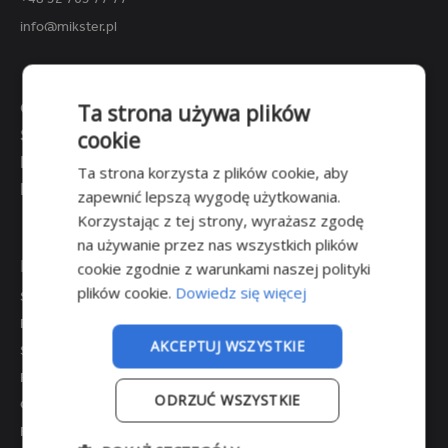
info@mikster.pl
O NAS
Ta strona używa plików
SKLEP
cookie
KONTAKT
Ta strona korzysta z plików cookie, aby
DOTACJE
zapewnić lepszą wygodę użytkowania.
EASYCORE
Korzystając z tej strony, wyrażasz zgodę
na używanie przez nas wszystkich plików
Wielobatonowy System
PRODUKTY
cookie zgodnie z warunkami naszej polityki
Pomiaru Temperatury
plików cookie.
Dowiedz się więcej
SYSTEMY REJESTRACJI POMIARÓW
REJESTRACJA POMIARÓW W TRANSPORCIE
AKCEPTUJ WSZYSTKIE
STEROWNIKI
Unikatowe rozwiązanie wychodzące naprzeciw
PANELE OPERATORSKIE
rygorystycznym przepisom
ODRZUĆ WSZYSTKIE
CZUJNIKI
w zakresie pomiaru krytycznych punktów
POZOSTAŁE PRODUKTY
temperatury podczas obróbki termicznej