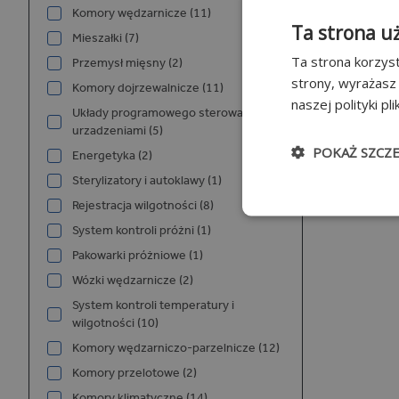
Komory wędzarnicze (11)
Ta strona u
Mieszałki (7)
Ta strona korzyst
Przemysł mięsny (2)
strony, wyrażasz
Komory dojrzewalnicze (11)
naszej polityki pl
Układy programowego sterowania
urzadzeniami (5)
POKAŻ SZCZ
Energetyka (2)
Sterylizatory i autoklawy (1)
Niezbędn
Rejestracja wilgotności (8)
System kontroli próżni (1)
Pakowarki próżniowe (1)
Wózki wędzarnicze (2)
System kontroli temperatury i
wilgotności (10)
Komory wędzarniczo-parzelnicze (12)
Niezbędne pliki cook
Komory przelotowe (2)
użytkownika i zarzą
Komory klimatyczne (14)