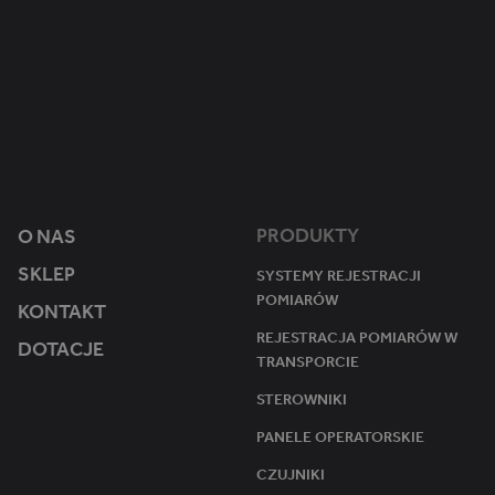
.
1
Ten plik cookie jest używany przez Google Analytics do utrzymywania s
m
ro
ik
k 1
st
mi
e
esi
r.
ąc
e
u
PRODUKTY
O NAS
SKLEP
SYSTEMY REJESTRACJI
POMIARÓW
KONTAKT
REJESTRACJA POMIARÓW W
DOTACJE
TRANSPORCIE
STEROWNIKI
PANELE OPERATORSKIE
CZUJNIKI