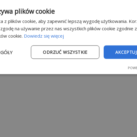
żywa plików cookie
a z plików cookie, aby zapewnić lepszą wygodę użytkowania. Korz
 zgodę na używanie przez nas wszystkich plików cookie zgodnie 
ików cookie.
Dowiedz się więcej
EGÓŁY
ODRZUĆ WSZYSTKIE
AKCEPTUJ
POWE
e
Wydajność
Targetowanie
Fu
Niezbędne
Wydajność
Targetowanie
Funkcjonalność
ie umożliwiają korzystanie z podstawowych funkcji strony internetowej, takich jak
dzanie kontem. Bez niezbędnych plików cookie nie można prawidłowo korzystać ze 