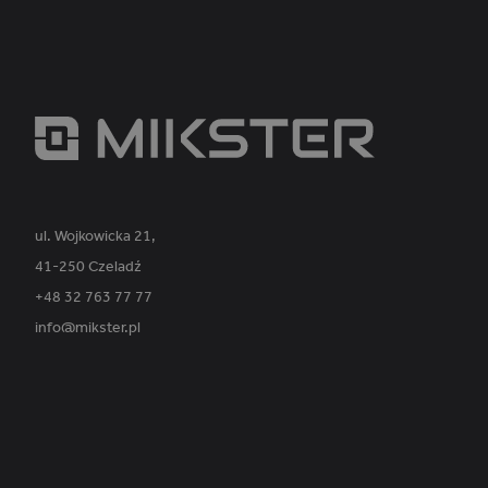
_ga_PVK1TDP9EE
ul. Wojkowicka 21,
41-250 Czeladź
+48 32 763 77 77
info@mikster.pl