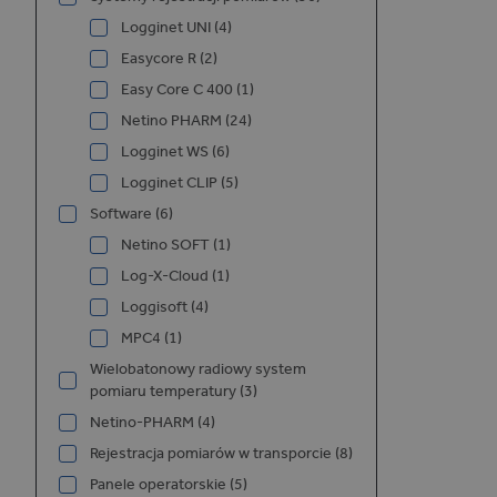
i
Logginet UNI (4)
Easycore R (2)
Easy Core C 400 (1)
Netino PHARM (24)
Logginet WS (6)
Logginet CLIP (5)
Software (6)
Netino SOFT (1)
Log-X-Cloud (1)
Loggisoft (4)
MPC4 (1)
Wielobatonowy radiowy system
pomiaru temperatury (3)
Netino-PHARM (4)
Rejestracja pomiarów w transporcie (8)
Panele operatorskie (5)