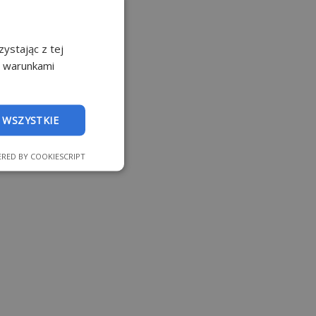
ystając z tej
z warunkami
 WSZYSTKIE
RED BY COOKIESCRIPT
nkcjonalność
 logowanie
strony internetowej.