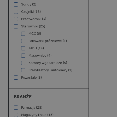
Sondy (2)
Czujniki (18)
Przetworniki (3)
Sterowniki (25)
MCC (6)
Pakowarki próżniowe (1)
INDU (14)
Masownice (4)
Komory wędzarnicze (5)
Sterylizatory i autoklawy (1)
Pozostałe (8)
Branże
BRANŻE
Farmacja (28)
Magazyny i hale (13)