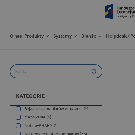
O nas
Produkty
Systemy
Branże
Helpdesk / P
P
r
z
Szukaj na stronie
e
j
d
ź
Kategorie
d
KATEGORIE
o
t
Rejestracja pomiarów w aptece (24)
r
Mapowanie (5)
e
ś
Netino-PHARM (1)
c
Systemy rejestracji pomiarów (36)