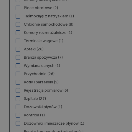
P
NAZWA
Piece obrotowe (2)
/
Taśmociągi z natryskiem (1)
_GRECAPTCHA
G
Chłodnie samochodowe (8)
L
w
Komory rozmrażalnicze (1)
e
Terminale wagowe (1)
Apteki (26)
Branża spożywcza (7)
Wymiana danych (1)
Przychodnie (26)
Kotły i parzelniki (5)
NAZWA
Rejestracja pomiarów (6)
Szpitale (27)
Dozowniki płynów (1)
Kontrola (1)
Dozowniki i mieszacze płynów (1)
_ga_06NYCNY72X
Pomiar temperatury i wilgotności