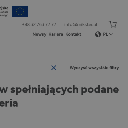
+48 32 763 77 77
info@mikster.pl
Newsy
Kariera
Kontakt
PL
Wyczyść wszystkie filtry
ów spełniających podane
eria