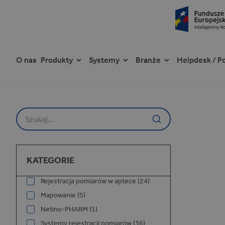
O nas
Produkty
Systemy
Branże
Helpdesk / P
P
r
z
Szukaj na stronie
e
j
d
ź
Kategorie
d
KATEGORIE
o
t
Rejestracja pomiarów w aptece (24)
r
Mapowanie (5)
e
ś
Netino-PHARM (1)
c
Systemy rejestracji pomiarów (36)