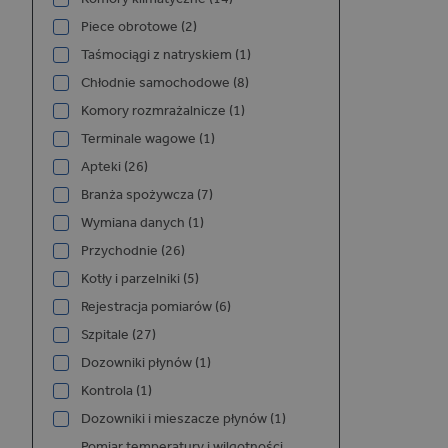
P
NAZWA
Piece obrotowe (2)
/
Taśmociągi z natryskiem (1)
_GRECAPTCHA
G
Chłodnie samochodowe (8)
L
w
Komory rozmrażalnicze (1)
e
Terminale wagowe (1)
Apteki (26)
Branża spożywcza (7)
Wymiana danych (1)
Przychodnie (26)
Kotły i parzelniki (5)
NAZWA
Rejestracja pomiarów (6)
Szpitale (27)
Dozowniki płynów (1)
Kontrola (1)
Dozowniki i mieszacze płynów (1)
_ga_06NYCNY72X
Pomiar temperatury i wilgotności