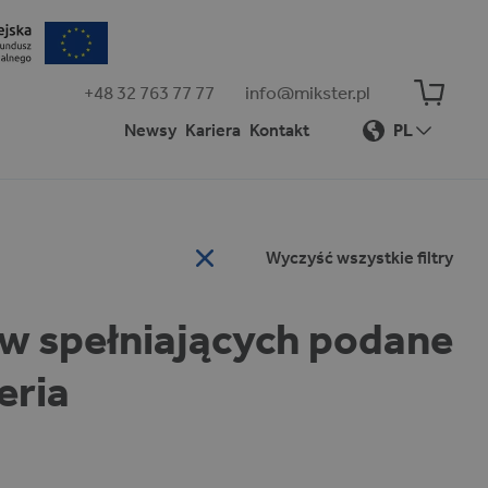
+48 32 763 77 77
info@mikster.pl
Newsy
Kariera
Kontakt
PL
Wyczyść wszystkie filtry
ów spełniających podane
eria