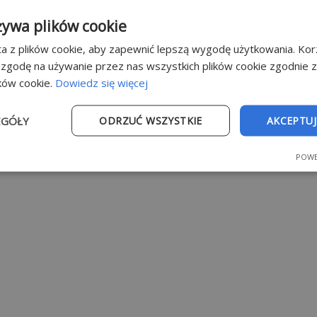
żywa plików cookie
a z plików cookie, aby zapewnić lepszą wygodę użytkowania. Korz
 zgodę na używanie przez nas wszystkich plików cookie zgodnie 
ików cookie.
Dowiedz się więcej
EGÓŁY
ODRZUĆ WSZYSTKIE
AKCEPTUJ
POWE
e
Wydajność
Targetowanie
Fu
Niezbędne
Wydajność
Targetowanie
Funkcjonalność
ie umożliwiają korzystanie z podstawowych funkcji strony internetowej, takich jak
dzanie kontem. Bez niezbędnych plików cookie nie można prawidłowo korzystać ze 