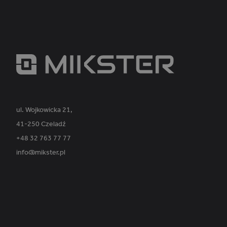
_ga_PVK1TDP9EE
ul. Wojkowicka 21,
41-250 Czeladź
+48 32 763 77 77
info@mikster.pl