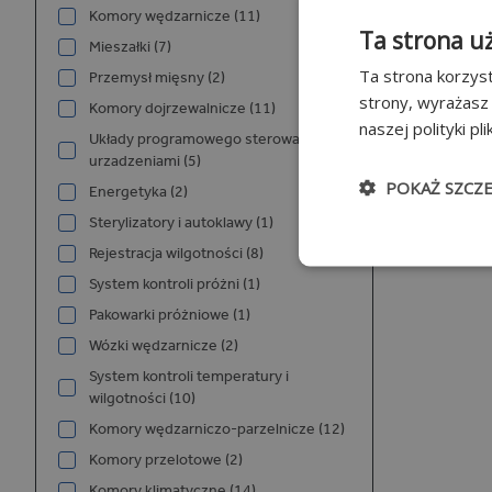
Komory wędzarnicze (11)
Ta strona u
Mieszałki (7)
Ta strona korzyst
Przemysł mięsny (2)
strony, wyrażasz
Komory dojrzewalnicze (11)
naszej polityki pl
Układy programowego sterowania
urzadzeniami (5)
POKAŻ SZCZ
Energetyka (2)
Sterylizatory i autoklawy (1)
Niezbędn
Rejestracja wilgotności (8)
System kontroli próżni (1)
Pakowarki próżniowe (1)
Wózki wędzarnicze (2)
System kontroli temperatury i
wilgotności (10)
Komory wędzarniczo-parzelnicze (12)
Niezbędne pliki cook
Komory przelotowe (2)
użytkownika i zarzą
Komory klimatyczne (14)