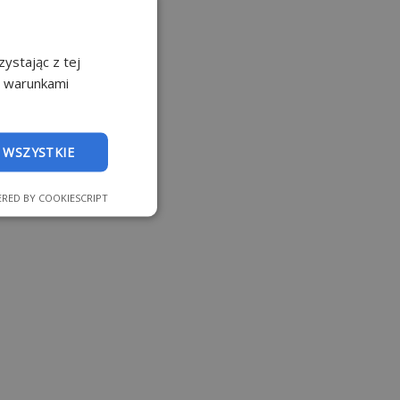
ystając z tej
z warunkami
 WSZYSTKIE
RED BY COOKIESCRIPT
nkcjonalność
 logowanie
strony internetowej.