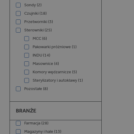
Sondy (2)
Czujniki (18)
Przetworniki (3)
Sterowniki (25)
MCC (6)
Pakowarki próżniowe (1)
INDU (14)
Masownice (4)
Komory wędzarnicze (5)
Sterylizatory i autoklawy (1)
Pozostałe (8)
Branże
BRANŻE
Farmacja (28)
Magazyny i hale (13)