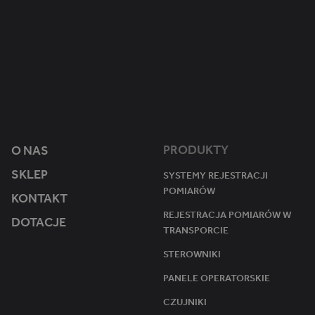
.
1
Ten plik cookie jest używany przez Google Analytics do utrzymywania s
m
ro
ik
k 1
st
mi
e
esi
r.
ąc
e
u
PRODUKTY
O NAS
SKLEP
SYSTEMY REJESTRACJI
POMIARÓW
KONTAKT
REJESTRACJA POMIARÓW W
DOTACJE
TRANSPORCIE
STEROWNIKI
PANELE OPERATORSKIE
CZUJNIKI