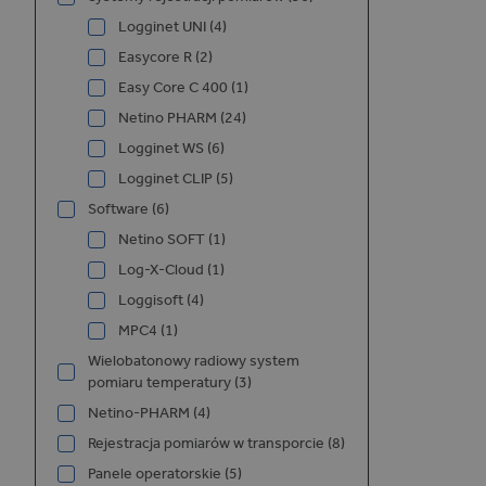
i
Logginet UNI (4)
Easycore R (2)
Easy Core C 400 (1)
Netino PHARM (24)
Logginet WS (6)
Logginet CLIP (5)
Software (6)
Netino SOFT (1)
Log-X-Cloud (1)
Loggisoft (4)
MPC4 (1)
Wielobatonowy radiowy system
pomiaru temperatury (3)
Netino-PHARM (4)
Rejestracja pomiarów w transporcie (8)
Panele operatorskie (5)