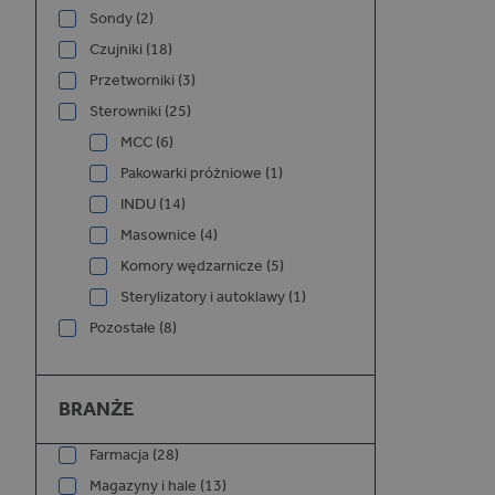
Sondy (2)
Czujniki (18)
Przetworniki (3)
Sterowniki (25)
MCC (6)
Pakowarki próżniowe (1)
INDU (14)
Masownice (4)
Komory wędzarnicze (5)
Sterylizatory i autoklawy (1)
Pozostałe (8)
Branże
BRANŻE
Farmacja (28)
Magazyny i hale (13)