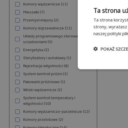
Komory wędzarnicze (11)
Ta strona u
Mieszałki (7)
Ta strona korzyst
Przemysł mięsny (2)
strony, wyrażasz
Komory dojrzewalnicze (11)
naszej polityki pl
Układy programowego sterowania
urzadzeniami (5)
POKAŻ SZCZ
Energetyka (2)
Sterylizatory i autoklawy (1)
Niezbędn
Rejestracja wilgotności (8)
System kontroli próżni (1)
Pakowarki próżniowe (1)
Wózki wędzarnicze (2)
System kontroli temperatury i
wilgotności (10)
Komory wędzarniczo-parzelnicze (12)
Niezbędne pliki cook
Komory przelotowe (2)
użytkownika i zarzą
Komory klimatyczne (14)