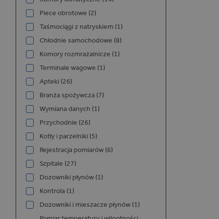
P
NAZWA
Piece obrotowe (2)
/
Taśmociągi z natryskiem (1)
_GRECAPTCHA
G
Chłodnie samochodowe (8)
L
w
Komory rozmrażalnicze (1)
e
Terminale wagowe (1)
Apteki (26)
Branża spożywcza (7)
Wymiana danych (1)
Przychodnie (26)
Kotły i parzelniki (5)
NAZWA
Rejestracja pomiarów (6)
Szpitale (27)
Dozowniki płynów (1)
Kontrola (1)
Dozowniki i mieszacze płynów (1)
_ga_06NYCNY72X
Pomiar temperatury i wilgotności