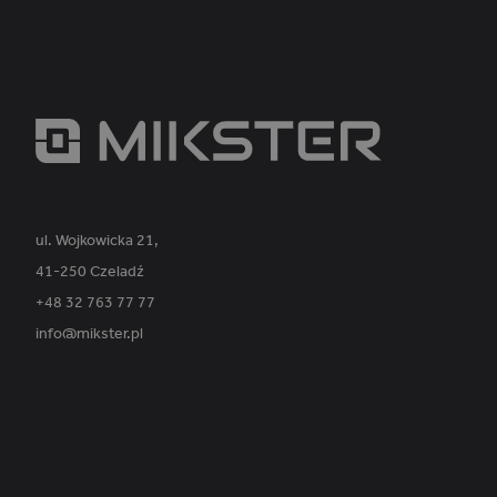
_ga_PVK1TDP9EE
ul. Wojkowicka 21,
41-250 Czeladź
+48 32 763 77 77
info@mikster.pl