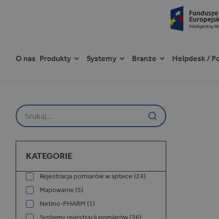
O nas
Produkty
Systemy
Branże
Helpdesk / P
P
r
z
Szukaj na stronie
e
j
d
ź
Kategorie
d
KATEGORIE
o
t
Rejestracja pomiarów w aptece (24)
r
Mapowanie (5)
e
ś
Netino-PHARM (1)
c
Systemy rejestracji pomiarów (36)