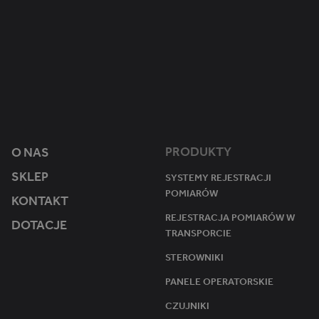
.
1
Ten plik cookie jest używany przez Google Analytics do utrzymywania s
m
ro
ik
k 1
st
mi
e
esi
r.
ąc
e
u
PRODUKTY
O NAS
SKLEP
SYSTEMY REJESTRACJI
POMIARÓW
KONTAKT
REJESTRACJA POMIARÓW W
DOTACJE
TRANSPORCIE
STEROWNIKI
PANELE OPERATORSKIE
CZUJNIKI