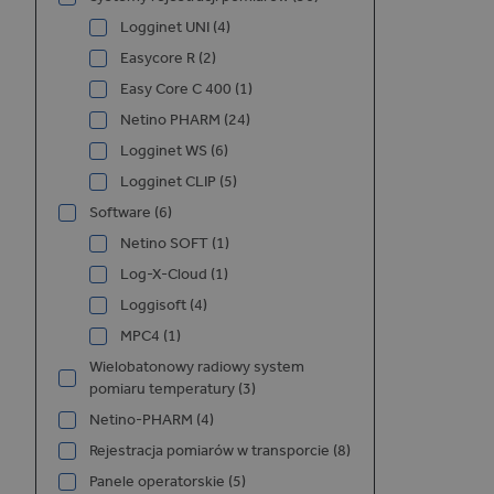
i
Logginet UNI (4)
Easycore R (2)
Easy Core C 400 (1)
Netino PHARM (24)
Logginet WS (6)
Logginet CLIP (5)
Software (6)
Netino SOFT (1)
Log-X-Cloud (1)
Loggisoft (4)
MPC4 (1)
Wielobatonowy radiowy system
pomiaru temperatury (3)
Netino-PHARM (4)
Rejestracja pomiarów w transporcie (8)
Panele operatorskie (5)