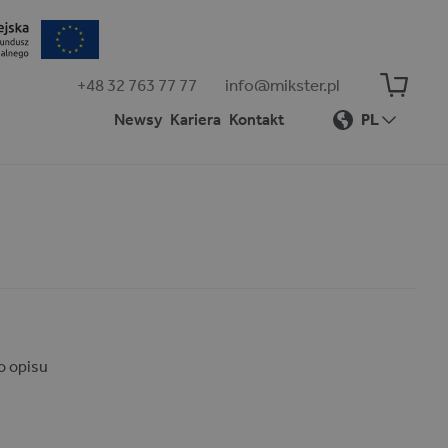
+48 32 763 77 77
info@mikster.pl
Newsy
Kariera
Kontakt
PL
o opisu