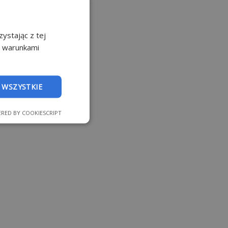
ystając z tej
z warunkami
 WSZYSTKIE
RED BY COOKIESCRIPT
nkcjonalność
 logowanie
strony internetowej.