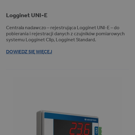
Pomiar próżni (1)
Kotły warzelne (3)
Logginet
UNI-E
Centrala nadawczo – rejestrująca Logginet UNI-E – do
Rejestracja pomiaru
pobierania i rejestracji danych z czujników pomiarowych
REJESTRACJA POMIARU
systemu Logginet Clip, Logginet Standard.
Bezprzewodowa (radiowa) (14)
DOWIEDZ SIĘ WIĘCEJ
Przewodowa (2)
FILTRUJ PRODUKTY