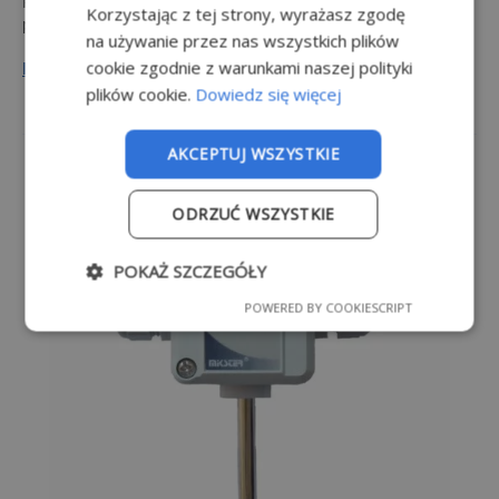
Przeznaczony do pomiaru temperatury w
Korzystając z tej strony, wyrażasz zgodę
pomieszczeniach
na używanie przez nas wszystkich plików
cookie zgodnie z warunkami naszej polityki
DOWIEDZ SIĘ WIĘCEJ
plików cookie.
Dowiedz się więcej
AKCEPTUJ WSZYSTKIE
ODRZUĆ WSZYSTKIE
POKAŻ SZCZEGÓŁY
POWERED BY COOKIESCRIPT
Niezbę
Wydajn
Target
Funkcjo
dne
ość
owanie
nalność
Niezbędne
Wydajność
Targetowanie