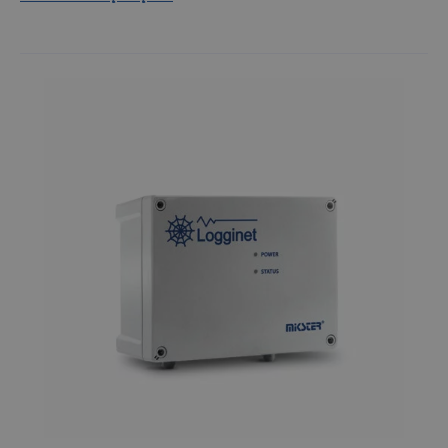
Terminale wagowe (1)
Apteki (26)
Branża spożywcza (7)
Wymiana danych (1)
Przychodnie (26)
Kotły i parzelniki (5)
Rejestracja pomiarów (6)
Szpitale (27)
Dozowniki płynów (1)
Kontrola (1)
Dozowniki i mieszacze płynów
(1)
Pomiar temperatury i wilgotności
produktów farmaceutycznych
(27)
Myjki tunelowe (1)
Rejestracja temperatury (13)