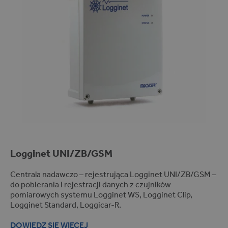
sterowania urzadzeniami (5)
Energetyka (2)
Sterylizatory i autoklawy (1)
Rejestracja wilgotności (8)
System kontroli próżni (1)
Pakowarki próżniowe (1)
Wózki wędzarnicze (2)
System kontroli temperatury i
wilgotności (10)
Komory wędzarniczo-
parzelnicze (12)
Komory przelotowe (2)
Logginet
UNI/ZB/GSM
Komory klimatyczne (14)
Centrala nadawczo – rejestrująca Logginet UNI/ZB/GSM –
Piece obrotowe (2)
do pobierania i rejestracji danych z czujników
Taśmociągi z natryskiem (1)
pomiarowych systemu Logginet WS, Logginet Clip,
Logginet Standard, Loggicar-R.
Chłodnie samochodowe (8)
Komory rozmrażalnicze (1)
DOWIEDZ SIĘ WIĘCEJ