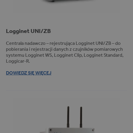
Clinics (1)
Hospitals (1)
Pharmacies (1)
Logginet
UNI/ZB
Regulator/rejestrator (2)
Masownice (10)
Centrala nadawczo – rejestrująca Logginet UNI/ZB – do
Patelnie gastronomiczne (1)
pobierania i rejestracji danych z czujników pomiarowych
systemu Logginet WS, Logginet Clip, Logginet Standard,
Urządzenia wymagające
Loggicar-R.
regulacji procesu (1)
Komory suszarnicze (5)
DOWIEDZ SIĘ WIĘCEJ
Piekarniki (1)
Przemysł chłodniczy (1)
Komory wędzarnicze (11)
Mieszałki (7)
Przemysł mięsny (2)
Komory dojrzewalnicze (11)
Układy programowego