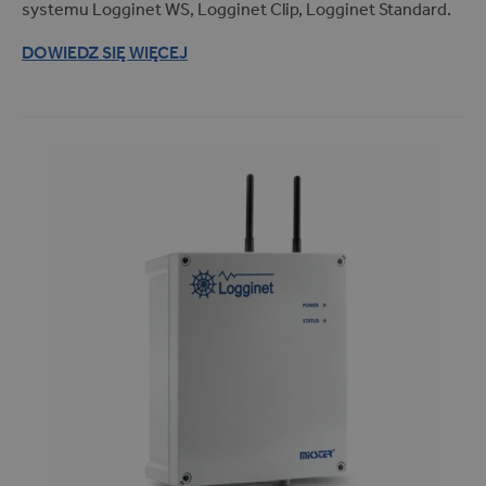
systemu Logginet WS, Logginet Clip, Logginet Standard.
INDU (14)
Masownice (4)
DOWIEDZ SIĘ WIĘCEJ
Komory wędzarnicze (5)
Sterylizatory i autoklawy
(1)
Pozostałe (8)
Branże
BRANŻE
Farmacja (28)
Magazyny i hale (13)
Przemysł spożywczy (54)
Transport (17)
Przeznaczenie
PRZEZNACZENIE