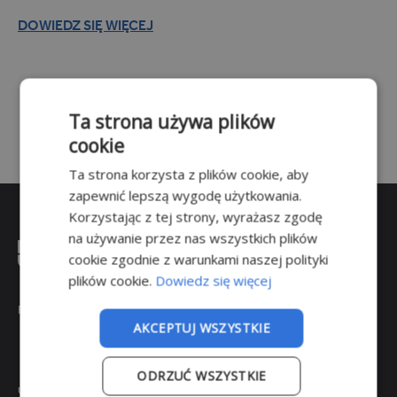
INDU (14)
DOWIEDZ SIĘ WIĘCEJ
Masownice (4)
Komory wędzarnicze (5)
Sterylizatory i autoklawy
(1)
Ta strona używa plików
Pozostałe (8)
cookie
Ta strona korzysta z plików cookie, aby
Branże
zapewnić lepszą wygodę użytkowania.
BRANŻE
Korzystając z tej strony, wyrażasz zgodę
Farmacja (28)
na używanie przez nas wszystkich plików
cookie zgodnie z warunkami naszej polityki
Magazyny i hale (13)
plików cookie.
Dowiedz się więcej
Przemysł spożywczy (54)
Transport (17)
POWRÓT DO GÓRY
AKCEPTUJ WSZYSTKIE
Przeznaczenie
PRZEZNACZENIE
ODRZUĆ WSZYSTKIE
ul. Wojkowicka 21,