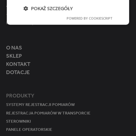
Clinics (1)
41-250 Czeladź
POKAŻ SZCZEGÓŁY
Hospitals (1)
+48 32 763 77 77
POWERED BY COOKIESCRIPT
Niezbę
Wydajn
Target
Funkcjo
Pharmacies (1)
info@mikster.pl
dne
ość
owanie
nalność
Regulator/rejestrator (2)
Masownice (10)
O NAS
Patelnie gastronomiczne (1)
SKLEP
Urządzenia wymagające
regulacji procesu (1)
KONTAKT
Niezbędne
Wydajność
Targetowanie
Komory suszarnicze (5)
DOTACJE
Funkcjonalność
Piekarniki (1)
Przemysł chłodniczy (1)
Niezbędne pliki cookie umożliwiają korzystanie z
podstawowych funkcji strony internetowej, takich
PRODUKTY
Komory wędzarnicze (11)
jak logowanie użytkownika i zarządzanie kontem.
Bez niezbędnych plików cookie nie można
Mieszałki (7)
SYSTEMY REJESTRACJI POMIARÓW
prawidłowo korzystać ze strony internetowej.
REJESTRACJA POMIARÓW W TRANSPORCIE
Przemysł mięsny (2)
O
STEROWNIKI
Komory dojrzewalnicze (11)
P
K
R
RE
PANELE OPERATORSKIE
Układy programowego
O
S