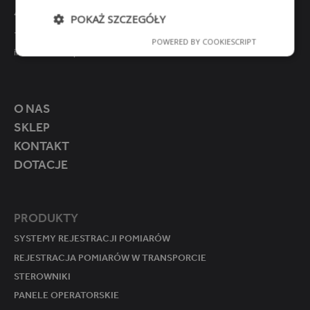
Clinics (1)
41-250 Czeladź
POKAŻ SZCZEGÓŁY
Hospitals (1)
+48 32 763 77 77
POWERED BY COOKIESCRIPT
Niezbę
Wydajn
Target
Funkcjo
Pharmacies (1)
info@mikster.pl
dne
ość
owanie
nalność
Regulator/rejestrator (2)
Masownice (10)
O NAS
Patelnie gastronomiczne (1)
SKLEP
Urządzenia wymagające
regulacji procesu (1)
KONTAKT
Niezbędne
Wydajność
Targetowanie
Komory suszarnicze (5)
DOTACJE
Funkcjonalność
Piekarniki (1)
Przemysł chłodniczy (1)
Niezbędne pliki cookie umożliwiają korzystanie z
podstawowych funkcji strony internetowej, takich
PRODUKTY
Komory wędzarnicze (11)
jak logowanie użytkownika i zarządzanie kontem.
Bez niezbędnych plików cookie nie można
Mieszałki (7)
SYSTEMY REJESTRACJI POMIARÓW
prawidłowo korzystać ze strony internetowej.
REJESTRACJA POMIARÓW W TRANSPORCIE
Przemysł mięsny (2)
O
STEROWNIKI
Komory dojrzewalnicze (11)
P
K
R
RE
PANELE OPERATORSKIE
Układy programowego
O
S