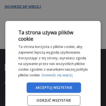
INDU (14)
DOWIEDZ SIĘ WIĘCEJ
Masownice (4)
Komory wędzarnicze (5)
Sterylizatory i autoklawy
(1)
Ta strona używa plików
Pozostałe (8)
cookie
Ta strona korzysta z plików cookie, aby
Branże
zapewnić lepszą wygodę użytkowania.
BRANŻE
Korzystając z tej strony, wyrażasz zgodę
Farmacja (28)
na używanie przez nas wszystkich plików
cookie zgodnie z warunkami naszej polityki
Magazyny i hale (13)
plików cookie.
Dowiedz się więcej
Przemysł spożywczy (54)
Transport (17)
POWRÓT DO GÓRY
AKCEPTUJ WSZYSTKIE
Przeznaczenie
PRZEZNACZENIE
ODRZUĆ WSZYSTKIE
ul. Wojkowicka 21,