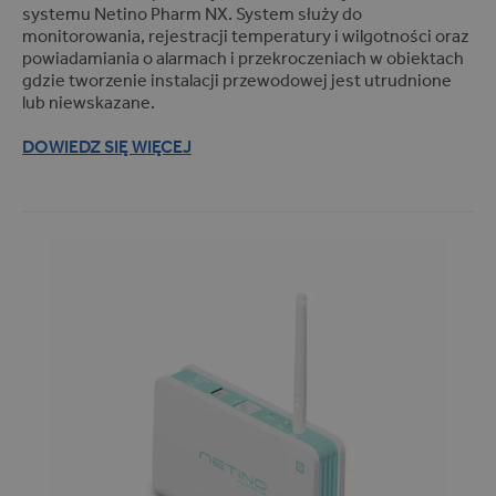
systemu Netino Pharm NX. System służy do
INDU (14)
monitorowania, rejestracji temperatury i wilgotności oraz
Masownice (4)
powiadamiania o alarmach i przekroczeniach w obiektach
gdzie tworzenie instalacji przewodowej jest utrudnione
Komory wędzarnicze (5)
lub niewskazane.
Sterylizatory i autoklawy
(1)
DOWIEDZ SIĘ WIĘCEJ
Pozostałe (8)
Branże
BRANŻE
Farmacja (28)
Magazyny i hale (13)
Przemysł spożywczy (54)
Transport (17)
Przeznaczenie
PRZEZNACZENIE