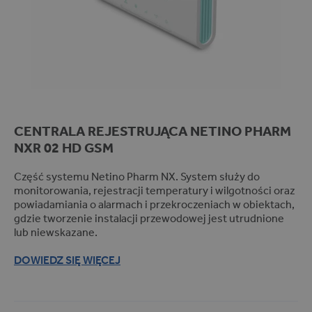
Clinics (1)
Hospitals (1)
Pharmacies (1)
Regulator/rejestrator (2)
Masownice (10)
Patelnie gastronomiczne (1)
CENTRALA REJESTRUJĄCA
NETINO PHARM
Urządzenia wymagające
regulacji procesu (1)
NXR 02 HD GSM
Komory suszarnicze (5)
Część systemu Netino Pharm NX. System służy do
Piekarniki (1)
monitorowania, rejestracji temperatury i wilgotności oraz
Przemysł chłodniczy (1)
powiadamiania o alarmach i przekroczeniach w obiektach,
gdzie tworzenie instalacji przewodowej jest utrudnione
Komory wędzarnicze (11)
lub niewskazane.
Mieszałki (7)
DOWIEDZ SIĘ WIĘCEJ
Przemysł mięsny (2)
Komory dojrzewalnicze (11)
Układy programowego