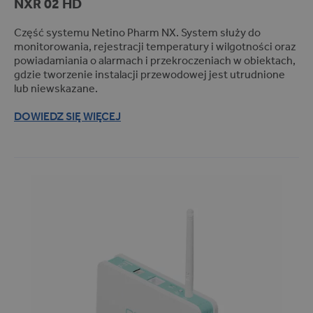
NXR 02 HD
Terminale wagowe (1)
Apteki (26)
Część systemu Netino Pharm NX. System służy do
monitorowania, rejestracji temperatury i wilgotności oraz
Branża spożywcza (7)
powiadamiania o alarmach i przekroczeniach w obiektach,
Wymiana danych (1)
gdzie tworzenie instalacji przewodowej jest utrudnione
Przychodnie (26)
lub niewskazane.
Kotły i parzelniki (5)
DOWIEDZ SIĘ WIĘCEJ
Rejestracja pomiarów (6)
Szpitale (27)
Dozowniki płynów (1)
Kontrola (1)
Dozowniki i mieszacze płynów
(1)
Pomiar temperatury i wilgotności
produktów farmaceutycznych
(27)
Myjki tunelowe (1)
Rejestracja temperatury (13)