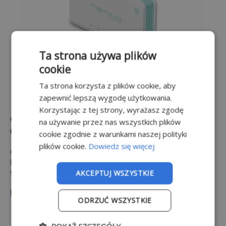
Ta strona używa plików
cookie
Ta strona korzysta z plików cookie, aby
zapewnić lepszą wygodę użytkowania.
Korzystając z tej strony, wyrażasz zgodę
Centrala Rejestrująca
NETINO PHARM
NXR-
na używanie przez nas wszystkich plików
01-HD
cookie zgodnie z warunkami naszej polityki
plików cookie.
Dowiedz się więcej
Główny elementem systemu rejestracji NETINO PHARM
HD. Przeznaczony do pomiarów temperatury i wilgotności
w miejscach przechowywania leków i szczepionek.
AKCEPTUJ WSZYSTKIE
DOWIEDZ SIĘ WIĘCEJ
ODRZUĆ WSZYSTKIE