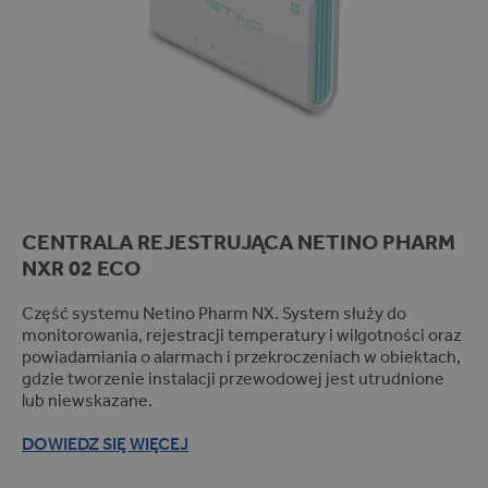
Pomiar próżni (1)
Kotły warzelne (3)
Rejestracja pomiaru
REJESTRACJA POMIARU
Bezprzewodowa (radiowa) (14)
Przewodowa (2)
CENTRALA REJESTRUJĄCA
NETINO PHARM
NXR 02 ECO
FILTRUJ PRODUKTY
Część systemu Netino Pharm NX. System służy do
monitorowania, rejestracji temperatury i wilgotności oraz
powiadamiania o alarmach i przekroczeniach w obiektach,
gdzie tworzenie instalacji przewodowej jest utrudnione
lub niewskazane.
DOWIEDZ SIĘ WIĘCEJ