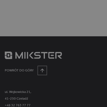
a
p
r
o
d
u
k
t
ó
w
POWRÓT DO GÓRY
ul. Wojkowicka 21,
41-250 Czeladź
+48 32 763 77 77