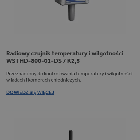
O
K
P
R
R
E
Radiowy czujnik temperatury i wilgotności
O
S
WSTHD-800-01-DS / K2,5
VI
P
D
R
E
Z
Przeznaczony do kontrolowania temperatury i wilgotności
R
E
NAZWA
OPIS
w ladach i komorach chłodniczych.
/
C
D
H
O
O
DOWIEDZ SIĘ WIĘCEJ
M
W
E
Y
N
W
A
A
NI
A
_ga_06NYCNY72X
.
1
Ten plik cookie
m
r
jest używany
ik
o
przez Google