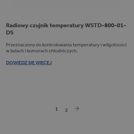
ą
c
Radiowy czujnik temperatury WSTD-800-01-
DS
Przeznaczony do kontrolowania temperatury i wilgotności
w ladach i komorach chłodniczych.
DOWIEDZ SIĘ WIĘCEJ
P
a
g
i
1
2
n
a
c
j