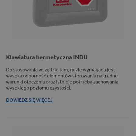
Clinics (1)
Hospitals (1)
Pharmacies (1)
Regulator/rejestrator (2)
Masownice (10)
Patelnie gastronomiczne (1)
Klawiatura hermetyczna
INDU
Urządzenia wymagające
regulacji procesu (1)
Do stosowania wszędzie tam, gdzie wymagana jest
Komory suszarnicze (5)
wysoka odporność elementów sterowania na trudne
Piekarniki (1)
warunki otoczenia oraz istnieje potrzeba zachowania
wysokiego poziomu czystości.
Przemysł chłodniczy (1)
Komory wędzarnicze (11)
DOWIEDZ SIĘ WIĘCEJ
Mieszałki (7)
Przemysł mięsny (2)
Komory dojrzewalnicze (11)
Układy programowego