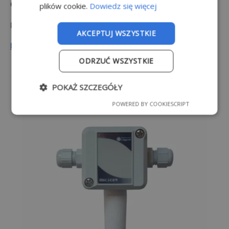
CLIP
/ K2,5
plików cookie.
Dowiedz się więcej
Pomiar temperatury i wilgotności w pomieszczeniach.
AKCEPTUJ WSZYSTKIE
DOWIEDZ SIĘ WIĘCEJ
ODRZUĆ WSZYSTKIE
POKAŻ SZCZEGÓŁY
POWERED BY COOKIESCRIPT
Niezbę
Wydajn
Target
Funkcjo
dne
ość
owanie
nalność
Niezbędne
Wydajność
Targetowanie
Funkcjonalność
Niezbędne pliki cookie umożliwiają korzystanie z