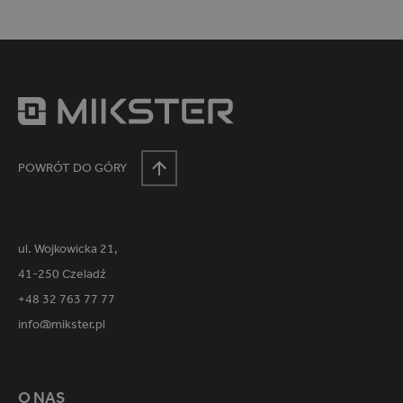
POWRÓT DO GÓRY
ul. Wojkowicka 21,
41-250 Czeladź
+48 32 763 77 77
info@mikster.pl
O NAS