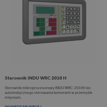
C
w
w
w
.g
o
o
gl
e.
c
o
m
O
K
P
R
Sterownik
INDU
WRC 2010 H
R
E
O
S
VI
P
Sterownik mikroprocesorowy INDU WRC-2010H do
D
R
automatycznego sterowania komorami w przemyśle
E
Z
mięsnym.
R
E
NAZWA
OPIS
/
C
D
H
DOWIEDZ SIĘ WIĘCEJ