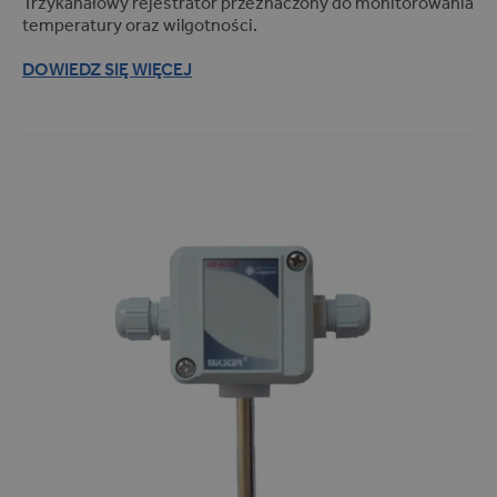
Trzykanałowy rejestrator przeznaczony do monitorowania
Terminale wagowe (1)
temperatury oraz wilgotności.
Apteki (26)
DOWIEDZ SIĘ WIĘCEJ
Branża spożywcza (7)
Wymiana danych (1)
Przychodnie (26)
Kotły i parzelniki (5)
Rejestracja pomiarów (6)
Szpitale (27)
Dozowniki płynów (1)
Kontrola (1)
Dozowniki i mieszacze płynów
(1)
Pomiar temperatury i wilgotności
produktów farmaceutycznych
(27)
Myjki tunelowe (1)
Rejestracja temperatury (13)