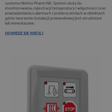
systemu Netino Pharm NX. System służy do
INDU (14)
monitorowania, rejestracji temperatury i wilgotności oraz
Masownice (4)
powiadamiania o alarmach i przekroczeniach w obiektach
gdzie tworzenie instalacji przewodowej jest utrudnione
Komory wędzarnicze (5)
lub niewskazane.
Sterylizatory i autoklawy
(1)
DOWIEDZ SIĘ WIĘCEJ
Pozostałe (8)
Branże
BRANŻE
Farmacja (28)
Magazyny i hale (13)
Przemysł spożywczy (54)
Transport (17)
Przeznaczenie
PRZEZNACZENIE