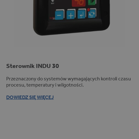
raportów
analitycznych
witryn.
_ga_PVK1TDP9EE
.
1
Ten plik cookie
m
r
jest używany
ik
o
przez Google
st
k
Analytics do
e
1
utrzymywania
r.
m
stanu sesji.
e
ie
u
si
ą
c
Sterownik INDU 30
Przeznaczony do systemów wymagających kontroli czasu
procesu, temperatury i wilgotności.
DOWIEDZ SIĘ WIĘCEJ