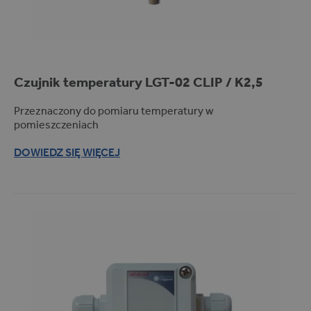
Pomiar próżni (1)
Kotły warzelne (3)
Rejestracja pomiaru
Czujnik temperatury LGT-02
CLIP
/ K2,5
REJESTRACJA POMIARU
Przeznaczony do pomiaru temperatury w
Bezprzewodowa (radiowa) (14)
pomieszczeniach
Przewodowa (2)
DOWIEDZ SIĘ WIĘCEJ
FILTRUJ PRODUKTY