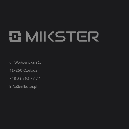
_ga_PVK1TDP9EE
ul. Wojkowicka 21,
41-250 Czeladź
+48 32 763 77 77
info@mikster.pl