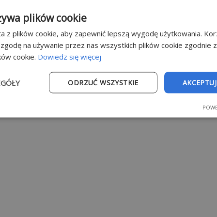
żywa plików cookie
a z plików cookie, aby zapewnić lepszą wygodę użytkowania. Korz
 zgodę na używanie przez nas wszystkich plików cookie zgodnie 
ików cookie.
Dowiedz się więcej
EGÓŁY
ODRZUĆ WSZYSTKIE
AKCEPTUJ
POWE
e
Wydajność
Targetowanie
Fu
Niezbędne
Wydajność
Targetowanie
Funkcjonalność
ie umożliwiają korzystanie z podstawowych funkcji strony internetowej, takich jak
dzanie kontem. Bez niezbędnych plików cookie nie można prawidłowo korzystać ze 