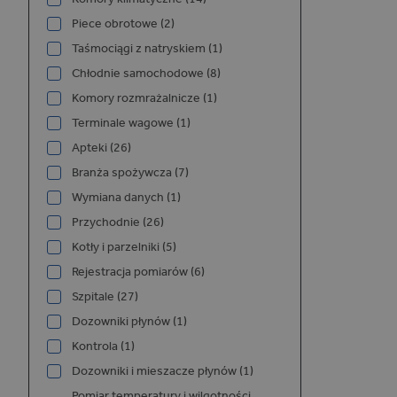
P
NAZWA
Piece obrotowe (2)
/
Taśmociągi z natryskiem (1)
_GRECAPTCHA
G
Chłodnie samochodowe (8)
L
w
Komory rozmrażalnicze (1)
e
Terminale wagowe (1)
Apteki (26)
Branża spożywcza (7)
Wymiana danych (1)
Przychodnie (26)
Kotły i parzelniki (5)
NAZWA
Rejestracja pomiarów (6)
Szpitale (27)
Dozowniki płynów (1)
Kontrola (1)
Dozowniki i mieszacze płynów (1)
_ga_06NYCNY72X
Pomiar temperatury i wilgotności