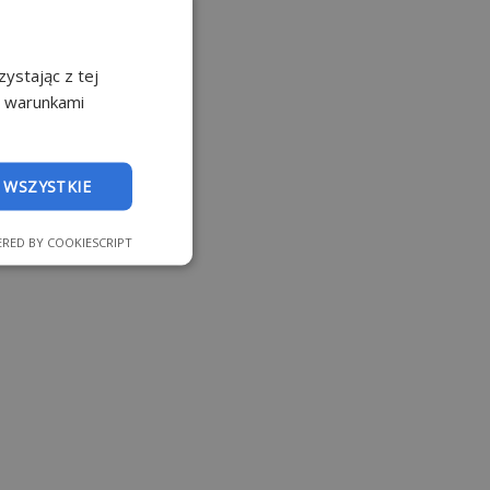
ystając z tej
z warunkami
 WSZYSTKIE
RED BY COOKIESCRIPT
nkcjonalność
 logowanie
strony internetowej.