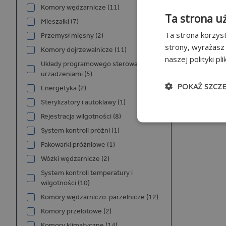
Komory wędzarnicze (11)
Ta strona u
Mieszałki (7)
Ta strona korzyst
Przemysł mięsny (2)
strony, wyrażasz
Komory dojrzewalnicze (11)
naszej polityki pl
Układy programowego sterowania
urzadzeniami (5)
POKAŻ SZCZ
Energetyka (2)
Sterylizatory i autoklawy (1)
Niezbędn
Rejestracja wilgotności (8)
System kontroli próżni (1)
Pakowarki próżniowe (1)
Wózki wędzarnicze (2)
System kontroli temperatury i
wilgotności (10)
Komory wędzarniczo-parzelnicze (12)
Niezbędne pliki cook
Komory przelotowe (2)
użytkownika i zarzą
Komory klimatyczne (14)