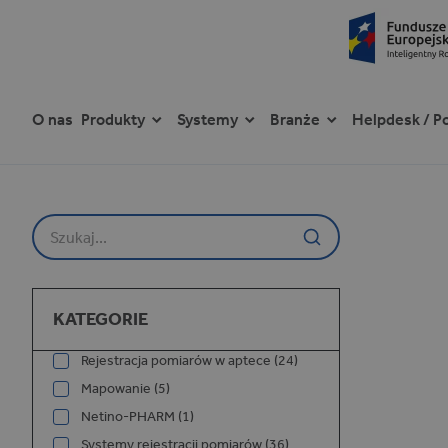
O nas
Produkty
Systemy
Branże
Helpdesk / P
P
r
z
Szukaj na stronie
e
j
d
ź
Kategorie
d
KATEGORIE
o
t
Rejestracja pomiarów w aptece (24)
r
Mapowanie (5)
e
ś
Netino-PHARM (1)
c
Systemy rejestracji pomiarów (36)