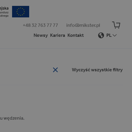
+48 32 763 77 77
info@mikster.pl
Newsy
Kariera
Kontakt
PL
Wyczyść wszystkie filtry
u wędzenia.