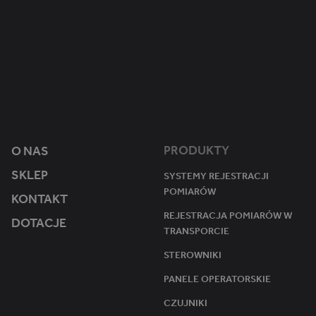
.
1
Ten plik cookie jest używany przez Google Analytics do utrzymywania s
m
ro
ik
k 1
st
mi
e
esi
r.
ąc
e
u
PRODUKTY
O NAS
SKLEP
SYSTEMY REJESTRACJI
POMIARÓW
KONTAKT
REJESTRACJA POMIARÓW W
DOTACJE
TRANSPORCIE
STEROWNIKI
PANELE OPERATORSKIE
CZUJNIKI