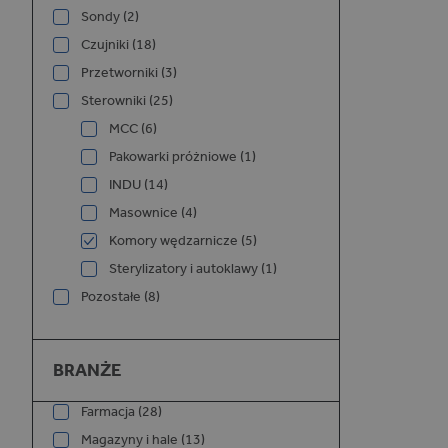
Sondy (2)
Czujniki (18)
Przetworniki (3)
Sterowniki (25)
MCC (6)
Pakowarki próżniowe (1)
INDU (14)
Masownice (4)
Komory wędzarnicze (5)
Sterylizatory i autoklawy (1)
Pozostałe (8)
Branże
BRANŻE
Farmacja (28)
Magazyny i hale (13)