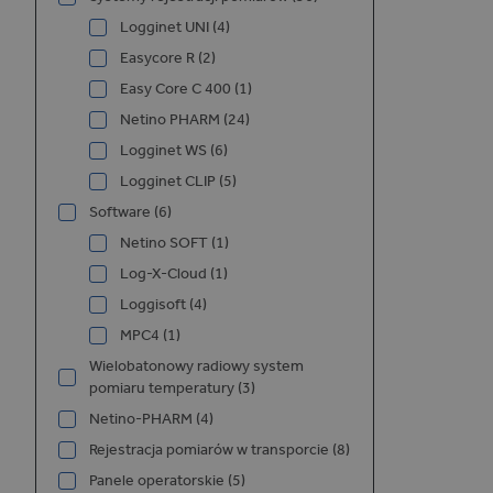
i
Logginet UNI (4)
Easycore R (2)
Easy Core C 400 (1)
Netino PHARM (24)
Logginet WS (6)
Logginet CLIP (5)
Software (6)
Netino SOFT (1)
Log-X-Cloud (1)
Loggisoft (4)
MPC4 (1)
Wielobatonowy radiowy system
pomiaru temperatury (3)
Netino-PHARM (4)
Rejestracja pomiarów w transporcie (8)
Panele operatorskie (5)