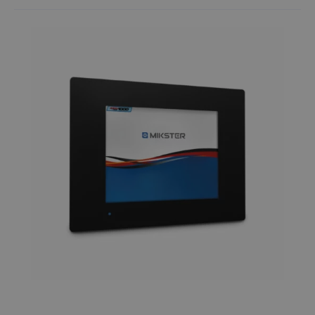
Terminale wagowe (1)
Apteki (26)
Branża spożywcza (7)
Wymiana danych (1)
Przychodnie (26)
Kotły i parzelniki (5)
Rejestracja pomiarów (6)
Szpitale (27)
Dozowniki płynów (1)
Kontrola (1)
Dozowniki i mieszacze płynów
(1)
Pomiar temperatury i wilgotności
produktów farmaceutycznych
(27)
Myjki tunelowe (1)
Rejestracja temperatury (13)