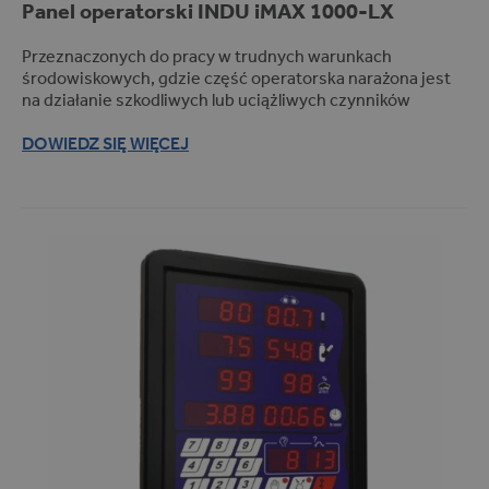
Panel operatorski
INDU iMAX
1000-LX
Pomiar próżni (1)
Kotły warzelne (3)
Przeznaczonych do pracy w trudnych warunkach
środowiskowych, gdzie część operatorska narażona jest
na działanie szkodliwych lub uciążliwych czynników
Rejestracja pomiaru
REJESTRACJA POMIARU
DOWIEDZ SIĘ WIĘCEJ
Bezprzewodowa (radiowa) (14)
Przewodowa (2)
FILTRUJ PRODUKTY