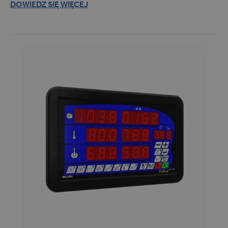
DOWIEDZ SIĘ WIĘCEJ
INDU (14)
Masownice (4)
Komory wędzarnicze (5)
Sterylizatory i autoklawy
(1)
Pozostałe (8)
Branże
BRANŻE
Farmacja (28)
Magazyny i hale (13)
Przemysł spożywczy (54)
Transport (17)
Przeznaczenie
PRZEZNACZENIE