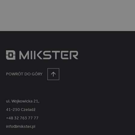
r
o
d
u
k
t
ó
w
POWRÓT DO GÓRY
ul. Wojkowicka 21,
41-250 Czeladź
+48 32 763 77 77
info@mikster.pl