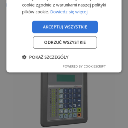
cookie zgodnie z warunkami naszej polityki
DOWIEDZ SIĘ WIĘCEJ
plików cookie.
Dowiedz się więcej
AKCEPTUJ WSZYSTKIE
ODRZUĆ WSZYSTKIE
POKAŻ SZCZEGÓŁY
POWERED BY COOKIESCRIPT
Niezbę
Wydajn
Target
Funkcjo
dne
ość
owanie
nalność
Niezbędne
Wydajność
Targetowanie
Funkcjonalność