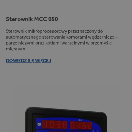
Clinics (1)
Hospitals (1)
Sterownik MCC 050
Pharmacies (1)
Regulator/rejestrator (2)
Sterownik mikroprocesorowy przeznaczony do
automatycznego sterowania komorami wędzarniczo –
Masownice (10)
parzelniczymi oraz kotłami warzelnymi w przemyśle
Patelnie gastronomiczne (1)
mięsnym
Urządzenia wymagające
DOWIEDZ SIĘ WIĘCEJ
regulacji procesu (1)
Komory suszarnicze (5)
Piekarniki (1)
Przemysł chłodniczy (1)
Komory wędzarnicze (11)
Mieszałki (7)
Przemysł mięsny (2)
Komory dojrzewalnicze (11)
Układy programowego