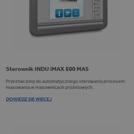
Polityce prywatności Google
L
celu zapewnienia
L
analizy ryzyka.
C
w
w
w
.g
o
o
gl
e.
c
o
m
Sterownik
INDU iMAX
500 MAS
Przeznaczony do automatycznego sterowania procesem
masowania w masownicach próżniowych.
O
DOWIEDZ SIĘ WIĘCEJ
K
P
R
R
E
O
S
VI
P
D
R
E
Z
R
E